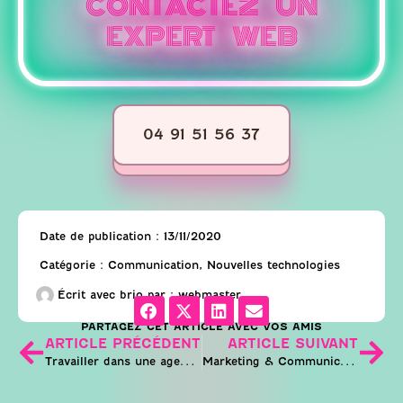
CONTACTEZ UN
EXPERT WEB
04 91 51 56 37
Date de publication :
13/11/2020
Catégorie :
Communication
,
Nouvelles technologies
Écrit avec brio par :
webmaster
PARTAGEZ CET ARTICLE AVEC VOS AMIS
ARTICLE PRÉCÉDENT
ARTICLE SUIVANT
Travailler dans une agence web
Marketing & Communication : l’émergence des métiers du futur