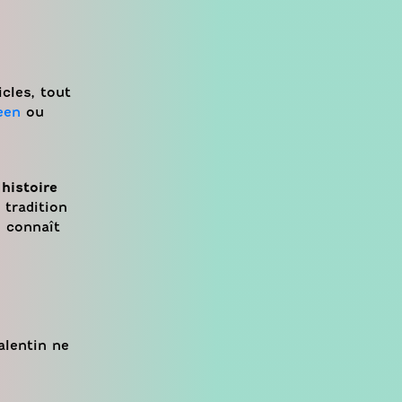
cles, tout
een
ou
 histoire
 tradition
n connaît
alentin ne