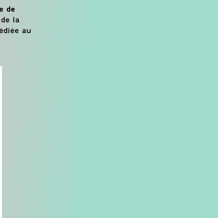
e de
de la
édiée au