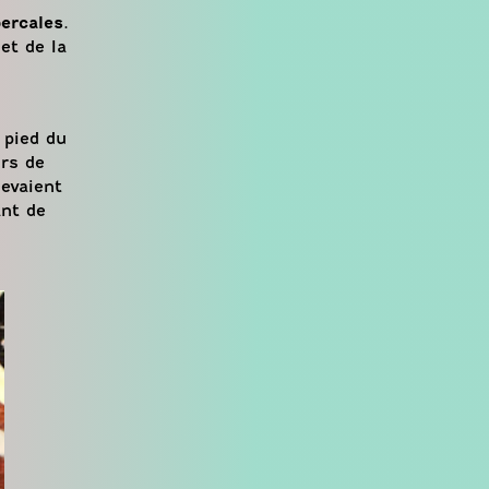
percales
.
et de la
 pied du
urs de
evaient
ant de