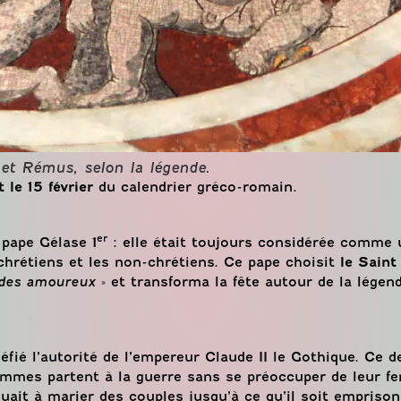
et Rémus, selon la légende.
t le 15 février
du calendrier gréco-romain.
er
e pape Gélase 1
: elle était toujours considérée comme 
 chrétiens et les non-chrétiens. Ce pape choisit
le Saint
 des amoureux
» et transforma la fête autour de la légen
éfié l’autorité de l’empereur Claude II le Gothique. Ce d
hommes partent à la guerre sans se préoccuper de leur 
nuait à marier des couples jusqu’à ce qu’il soit empriso