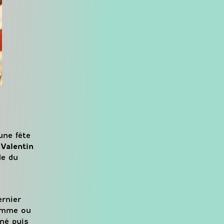
une fête
 Valentin
de du
ernier
femme ou
nné puis