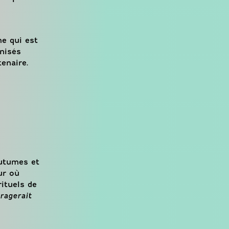
me qui est
anisés
tenaire.
outumes et
ur où
ituels de
ragerait