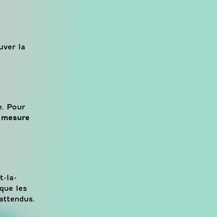
uver la
e. Pour
r mesure
t-la-
que les
 attendus.