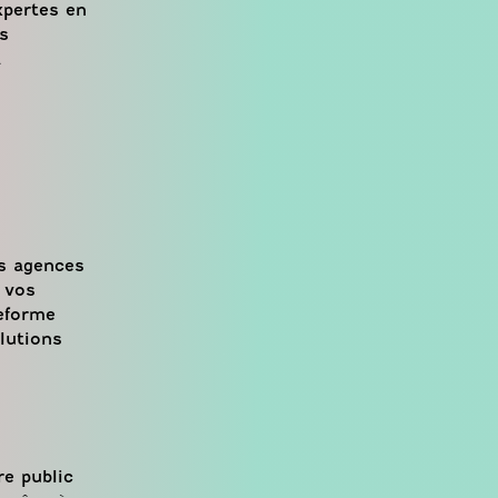
xpertes en
s
à
es agences
e vos
teforme
lutions
re public