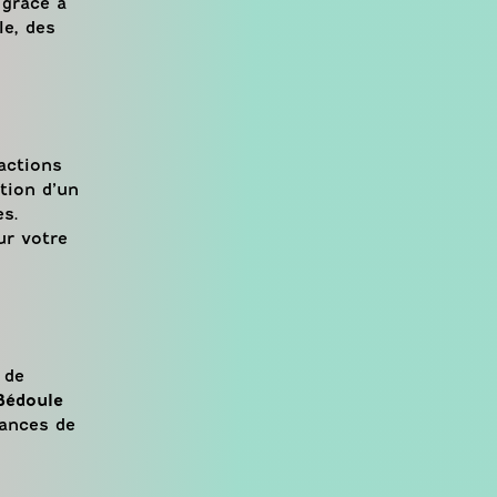
 grâce à
e, des
actions
tion d’un
es.
ur votre
 de
Bédoule
mances de