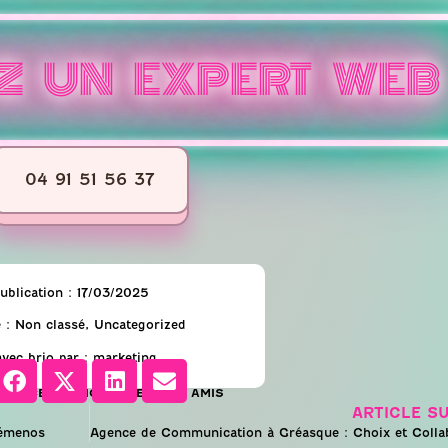
Z UN EXPERT WEB
04 91 51 56 37
ublication :
17/03/2025
 :
Non classé
,
Uncategorized
avec brio par :
marketing
GEZ CET ARTICLE AVEC VOS AMIS
ARTICLE S
Gémenos