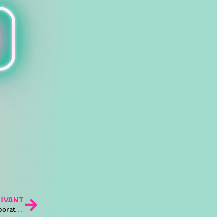
UIVANT
Agence de Communication à Gréasque : Choix et Collaboration