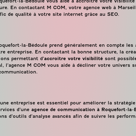
efort-la-Bédoule vous aide à accroître votre visibilité
re. En contactant M COM, votre agence web à Marseill
fic de qualité à votre site internet grâce au SEO.
oquefort-la-Bédoule prend généralement en compte les 
re entreprise. En contactant la bonne structure, la créa
ions permettant d’
accroître votre visibilité
sont possibl
al, l’agence M COM vous aide à décliner votre univers s
 communication.
une entreprise est essentiel pour améliorer la stratégie
ervices d’une
agence de communication à Roquefort-la-
s d’outils d’analyse avancés afin de suivre les perfor