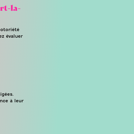
rt-la-
otoriété
ez évaluer
igées.
nce à leur