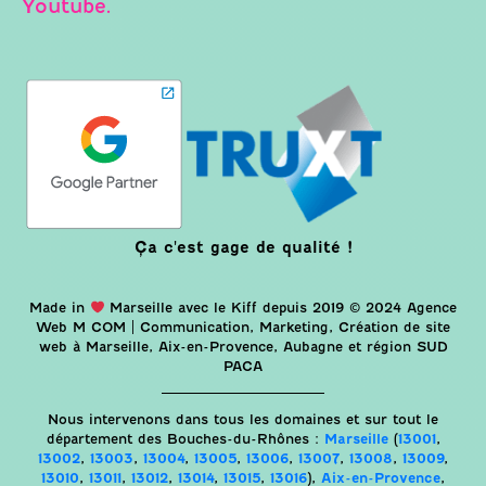
Youtube.
Ça c'est gage de qualité !
Made in
Marseille avec le Kiff depuis 2019 © 2024 Agence
Web M COM | Communication, Marketing, Création de site
web à Marseille, Aix-en-Provence, Aubagne et région SUD
PACA
Nous intervenons dans tous les domaines et sur tout le
département des Bouches-du-Rhônes :
Marseille
(
13001
,
13002
,
13003
,
13004
,
13005
,
13006
,
13007
,
13008
,
13009
,
13010
,
13011
,
13012
,
13014
,
13015
,
13016
),
Aix-en-Provence
,